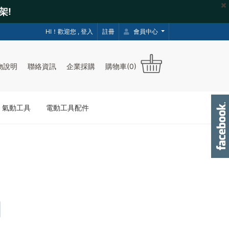
架!
HI！歡迎您 ,
登入
註冊
會員中心
物說明
聯絡資訊
企業採購
購物車(0)
｜氣動工具
電動工具配件