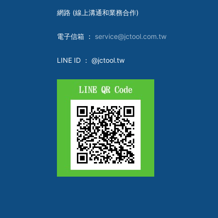
網路 (線上溝通和業務合作)
電子
信箱 ：
service@jctool.com.tw
LINE ID
： @jctool.tw