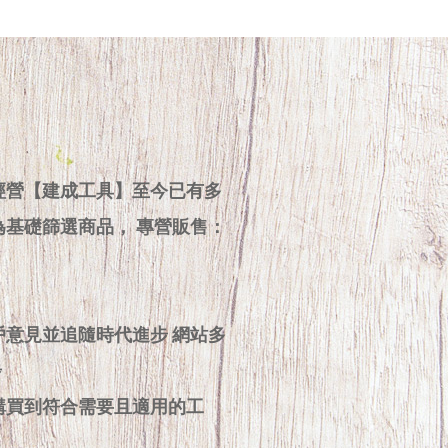
經營【建成工具】至今已有多
為基礎篩選商品， 專營販售：
戶意見並追隨時代進步 網站多
步
購買到符合需要且適用的工