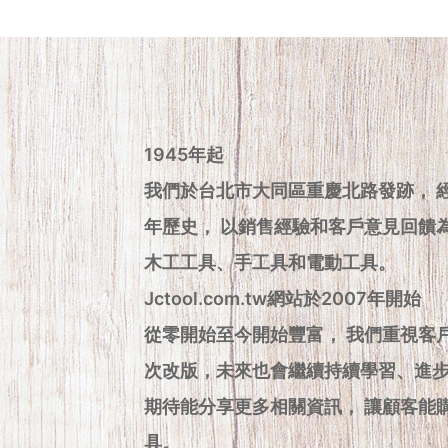
1945年起
我們於台北市大同區重慶北路發跡， 
年歷史， 以銷售經驗和客戶意見回饋
木工工具、手工具和電動工具。
Jctool.com.tw網站於2007年開始
從零開始至今開始豐富， 我們重視客
次改版，未來也會繼續持續學習、進
期待能分享更多相關資訊， 讓顧客能
具。