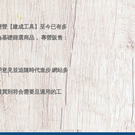
經營【建成工具】至今已有多
為基礎篩選商品， 專營販售：
戶意見並追隨時代進步 網站多
步
購買到符合需要且適用的工