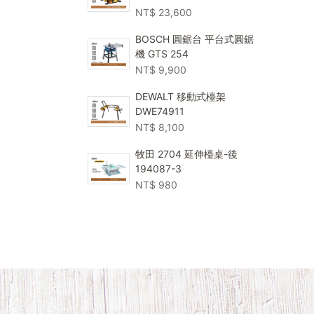
NT$
23,600
BOSCH 圓鋸台 平台式圓鋸
機 GTS 254
NT$
9,900
DEWALT 移動式檯架
DWE74911
NT$
8,100
牧田 2704 延伸檯桌-後
194087-3
NT$
980