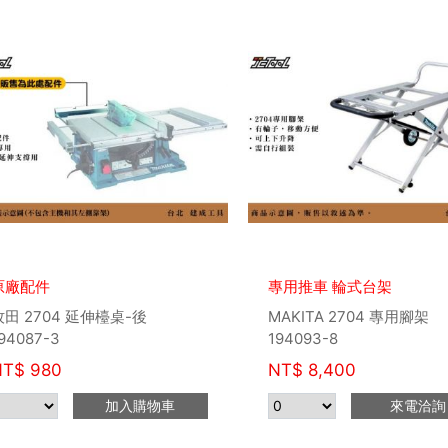
原廠配件
專用推車 輪式台架
牧田 2704 延伸檯桌-後
MAKITA 2704 專用腳架
94087-3
194093-8
NT$
980
NT$
8,400
加入購物車
來電洽詢