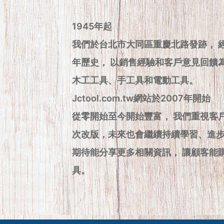
1945年起
我們於台北市大同區重慶北路發跡， 
年歷史， 以銷售經驗和客戶意見回饋
木工工具、手工具和電動工具。
Jctool.com.tw網站於2007年開始
從零開始至今開始豐富， 我們重視客
次改版，未來也會繼續持續學習、進
期待能分享更多相關資訊， 讓顧客能
具。