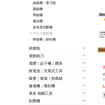
線鋸機｜軍刀鋸
圓鋸機
帶鋸機
魔切機
多角度切斷機
平台式圓鋸機
榫接機｜餅乾機
研磨類
電動鉋刀
電鑽｜起子機｜鑽床
鋰電池｜充電式工具
吸塵｜噴漆｜熱風槍
1
修邊機｜雕刻機
車床 相關工具
刻磨機