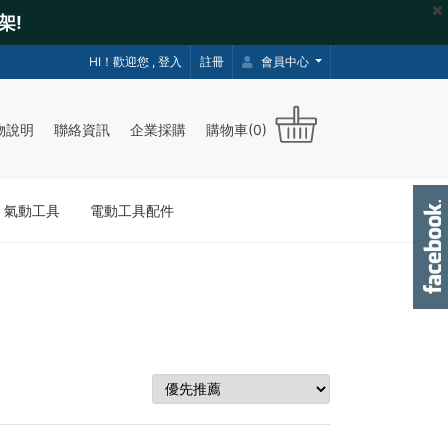
架!
HI！歡迎您 ,
登入
註冊
會員中心
物說明
聯絡資訊
企業採購
購物車(0)
｜氣動工具
電動工具配件