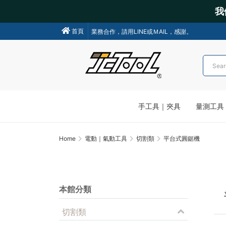
我
我們不會主動聯絡操作各類金融交易，請小心詐騙!
首頁
業務合作，請用LINE或ＭAIL，感謝。
手工具｜夾具
量測工具
Home
電動｜氣動工具
切割類
平台式圓鋸機
本館分類
切割類