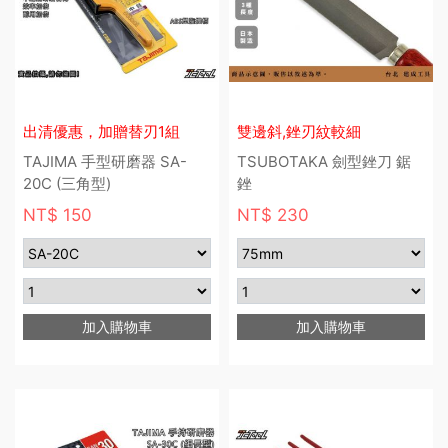
出清優惠，加贈替刃1組
雙邊斜,銼刃紋較細
TAJIMA 手型研磨器 SA-
TSUBOTAKA 劍型銼刀 鋸
20C (三角型)
銼
NT$ 150
NT$ 230
加入購物車
加入購物車