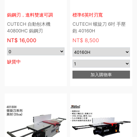
鎢鋼刃，進料雙速可調
標準6英吋刃寬
CUTECH 自動刨木機
CUTECH 螺旋刀 6吋 手壓
40800HC 鎢鋼刃
鉋 40160H
NT$
16,000
NT$ 8,500
缺貨中
加入購物車