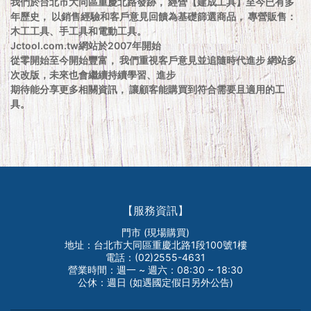
我們於台北市大同區重慶北路發跡， 經營【建成工具】至今已有多
年歷史， 以銷售經驗和客戶意見回饋為基礎篩選商品， 專營販售：
木工工具、手工具和電動工具。
Jctool.com.tw網站於2007年開始
從零開始至今開始豐富， 我們重視客戶意見並追隨時代進步 網站多
次改版，未來也會繼續持續學習、進步
期待能分享更多相關資訊， 讓顧客能購買到符合需要且適用的工
具。
【服務資訊】
門市 (現場購買)
地址：台北市大同區重慶北路1段100號1樓
電話：(02)2555-4631
營業時間：週一 ~ 週六：08:30 ~ 18:30
公休：週日 (如遇國定假日另外公告)