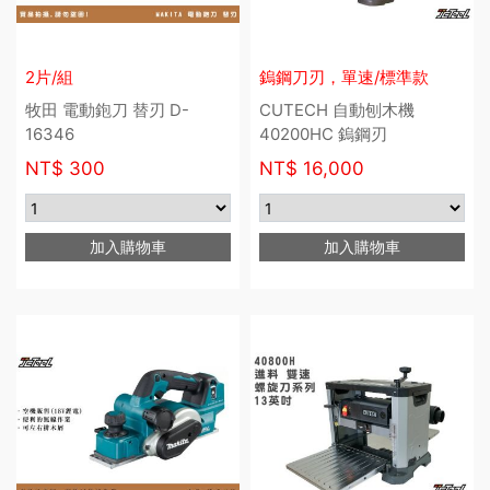
2片/組
鎢鋼刀刃，單速/標準款
牧田 電動鉋刀 替刃 D-
CUTECH 自動刨木機
16346
40200HC 鎢鋼刃
NT$
300
NT$
16,000
加入購物車
加入購物車