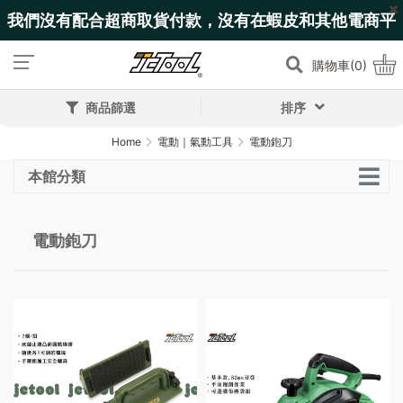
我們沒有配合超商取貨付款，沒有在蝦皮和其他電商平
台上架!
購物車(0)
商品篩選
排序
Home
電動｜氣動工具
電動鉋刀
本館分類
電動鉋刀