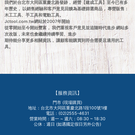
我們於台北市大同區重慶北路發跡， 經營【建成工具】至今已有多
年歷史， 以銷售經驗和客戶意見回饋為基礎篩選商品， 專營販售：
木工工具、手工具和電動工具。
Jctool.com.tw網站於2007年開始
從零開始至今開始豐富， 我們重視客戶意見並追隨時代進步 網站多
次改版，未來也會繼續持續學習、進步
期待能分享更多相關資訊， 讓顧客能購買到符合需要且適用的工
具。
【服務資訊】
門市 (現場購買)
地址：台北市大同區重慶北路1段100號1樓
電話：(02)2555-4631
營業時間：週一 ~ 週六：08:30 ~ 18:30
公休：週日 (如遇國定假日另外公告)