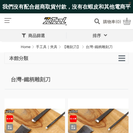
我們沒有配合超商取貨付款，沒有在蝦皮和其他電商平
台上架!
購物車(0)
商品篩選
排序
Home
手工具｜夾具
【雕刻刀】
台灣-鐵柄雕刻刀
本館分類
台灣-鐵柄雕刻刀