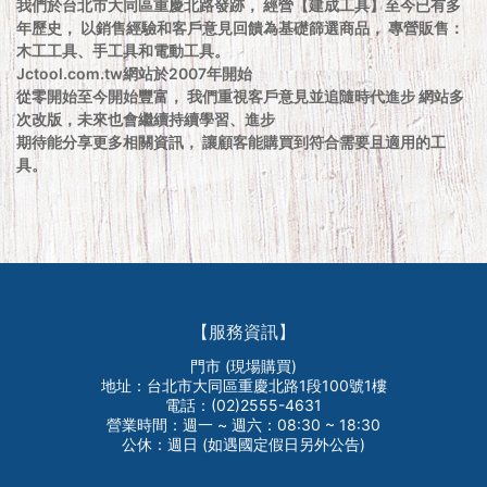
我們於台北市大同區重慶北路發跡， 經營【建成工具】至今已有多
年歷史， 以銷售經驗和客戶意見回饋為基礎篩選商品， 專營販售：
木工工具、手工具和電動工具。
Jctool.com.tw網站於2007年開始
從零開始至今開始豐富， 我們重視客戶意見並追隨時代進步 網站多
次改版，未來也會繼續持續學習、進步
期待能分享更多相關資訊， 讓顧客能購買到符合需要且適用的工
具。
【服務資訊】
門市 (現場購買)
地址：台北市大同區重慶北路1段100號1樓
電話：(02)2555-4631
營業時間：週一 ~ 週六：08:30 ~ 18:30
公休：週日 (如遇國定假日另外公告)