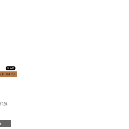
鬼氈盤
車