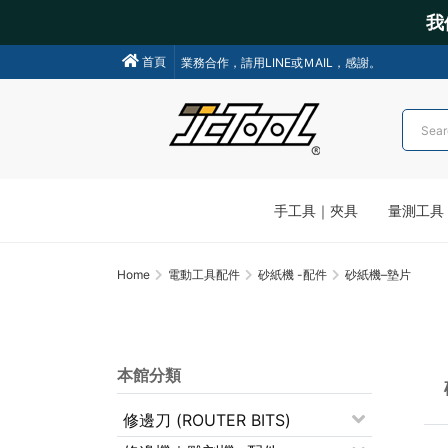
我
我們不會主動聯絡操作各類金融交易，請小心詐騙!
首頁
業務合作，請用LINE或ＭAIL，感謝。
手工具｜夾具
量測工具
Home
電動工具配件
砂紙機 -配件
砂紙機–墊片
本館分類
修邊刀 (ROUTER BITS)