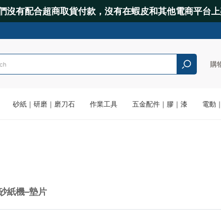
們沒有配合超商取貨付款，沒有在蝦皮和其他電商平台上
購
砂紙｜研磨｜磨刀石
作業工具
五金配件｜膠｜漆
電動
砂紙機–墊片