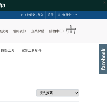
架!
HI！歡迎您 ,
登入
註冊
會員中心
物說明
聯絡資訊
企業採購
購物車(0)
｜氣動工具
電動工具配件