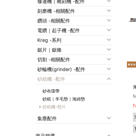
修邊機｜雕刻機 -配件
刻磨機 -相關配件
鑽頭 -相關配件
電鑽｜起子機 -配件
Kreg -系列
鋸片｜鋸條
切割 -相關配件
砂輪機(grinder) -配件
砂紙機 -配件
砂布環帶
M
砂紙｜羊毛墊｜海綿墊
砂紙機–墊片
集塵配件