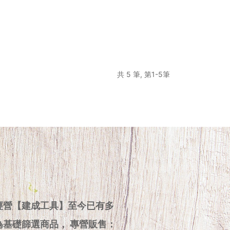
共 5 筆, 第1-5筆
經營【建成工具】至今已有多
為基礎篩選商品， 專營販售：