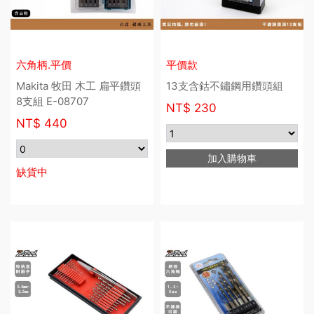
六角柄.平價
平價款
Makita 牧田 木工 扁平鑽頭
13支含鈷不鏽鋼用鑽頭組
8支組 E-08707
NT$
230
NT$
440
加入購物車
缺貨中