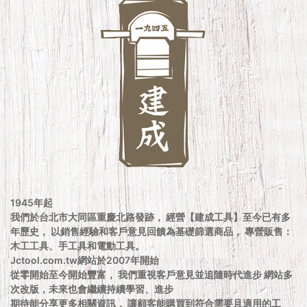
1945年起
我們於台北市大同區重慶北路發跡， 經營【建成工具】至今已有多
年歷史， 以銷售經驗和客戶意見回饋為基礎篩選商品， 專營販售：
木工工具、手工具和電動工具。
Jctool.com.tw網站於2007年開始
從零開始至今開始豐富， 我們重視客戶意見並追隨時代進步 網站多
次改版，未來也會繼續持續學習、進步
期待能分享更多相關資訊， 讓顧客能購買到符合需要且適用的工