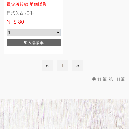
貫穿板後鎖,單個販售
日式仿古 把手
NT$
80
加入購物車
1
共 11 筆, 第1-11筆