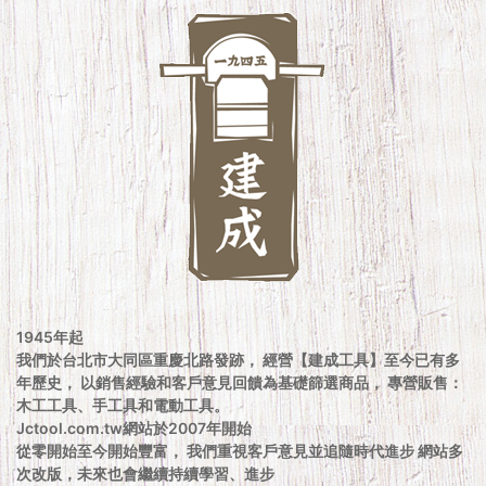
1945年起
我們於台北市大同區重慶北路發跡， 經營【建成工具】至今已有多
年歷史， 以銷售經驗和客戶意見回饋為基礎篩選商品， 專營販售：
木工工具、手工具和電動工具。
Jctool.com.tw網站於2007年開始
從零開始至今開始豐富， 我們重視客戶意見並追隨時代進步 網站多
次改版，未來也會繼續持續學習、進步