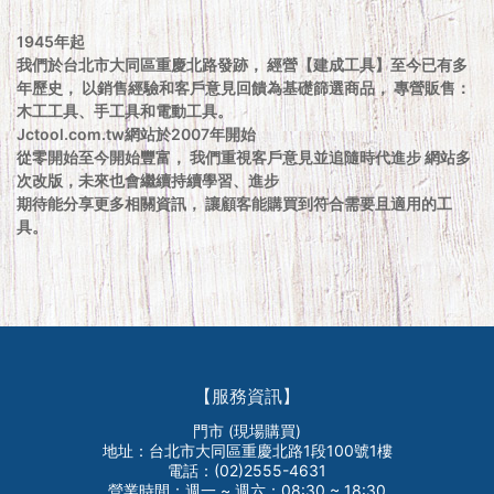
1945年起
我們於台北市大同區重慶北路發跡， 經營【建成工具】至今已有多
年歷史， 以銷售經驗和客戶意見回饋為基礎篩選商品， 專營販售：
木工工具、手工具和電動工具。
Jctool.com.tw網站於2007年開始
從零開始至今開始豐富， 我們重視客戶意見並追隨時代進步 網站多
次改版，未來也會繼續持續學習、進步
期待能分享更多相關資訊， 讓顧客能購買到符合需要且適用的工
具。
【服務資訊】
門市 (現場購買)
地址：台北市大同區重慶北路1段100號1樓
電話：(02)2555-4631
營業時間：週一 ~ 週六：08:30 ~ 18:30