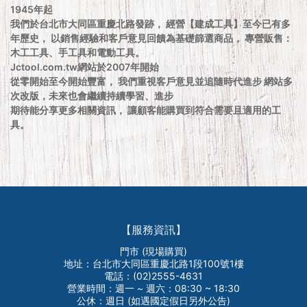
1945年起
我們於台北市大同區重慶北路發跡， 經營【建成工具】至今已有多
年歷史， 以銷售經驗和客戶意見回饋為基礎篩選商品， 專營販售：
木工工具、手工具和電動工具。
Jctool.com.tw網站於2007年開始
從零開始至今開始豐富， 我們重視客戶意見並追隨時代進步 網站多
次改版，未來也會繼續持續學習、進步
期待能分享更多相關資訊， 讓顧客能購買到符合需要且適用的工
具。
【服務資訊】
門市 (現場購買)
地址：台北市大同區重慶北路1段100號1樓
電話：(02)2555-4631
營業時間：週一 ~ 週六：08:30 ~ 18:30
公休：週日 (如遇國定假日另外公告)