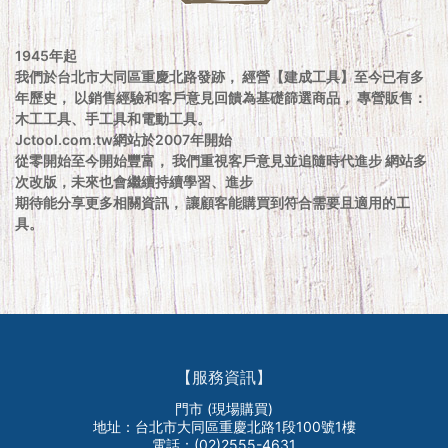
1945年起
我們於台北市大同區重慶北路發跡， 經營【建成工具】至今已有多
年歷史， 以銷售經驗和客戶意見回饋為基礎篩選商品， 專營販售：
木工工具、手工具和電動工具。
Jctool.com.tw網站於2007年開始
從零開始至今開始豐富， 我們重視客戶意見並追隨時代進步 網站多
次改版，未來也會繼續持續學習、進步
期待能分享更多相關資訊， 讓顧客能購買到符合需要且適用的工
具。
【服務資訊】
門市 (現場購買)
地址：台北市大同區重慶北路1段100號1樓
電話：(02)2555-4631