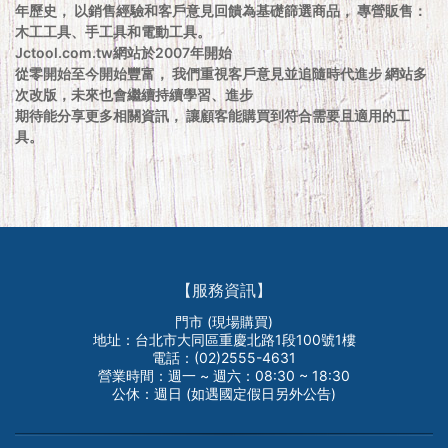
年歷史， 以銷售經驗和客戶意見回饋為基礎篩選商品， 專營販售：
木工工具、手工具和電動工具。
Jctool.com.tw網站於2007年開始
從零開始至今開始豐富， 我們重視客戶意見並追隨時代進步 網站多
次改版，未來也會繼續持續學習、進步
期待能分享更多相關資訊， 讓顧客能購買到符合需要且適用的工
具。
【服務資訊】
門市 (現場購買)
地址：台北市大同區重慶北路1段100號1樓
電話：(02)2555-4631
營業時間：週一 ~ 週六：08:30 ~ 18:30
公休：週日 (如遇國定假日另外公告)