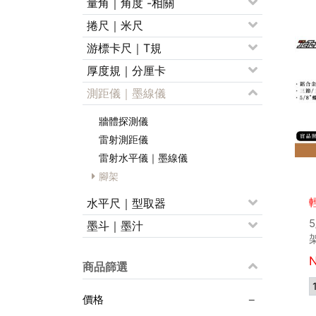
量角｜角度 -相關
捲尺｜米尺
游標卡尺｜T規
厚度規｜分厘卡
測距儀｜墨線儀
牆體探測儀
雷射測距儀
雷射水平儀｜墨線儀
腳架
水平尺｜型取器
墨斗｜墨汁
商品篩選
價格