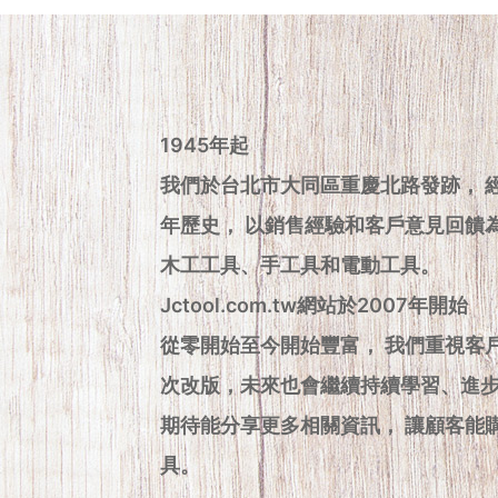
1945年起
我們於台北市大同區重慶北路發跡， 
年歷史， 以銷售經驗和客戶意見回饋
木工工具、手工具和電動工具。
Jctool.com.tw網站於2007年開始
從零開始至今開始豐富， 我們重視客
次改版，未來也會繼續持續學習、進
期待能分享更多相關資訊， 讓顧客能
具。