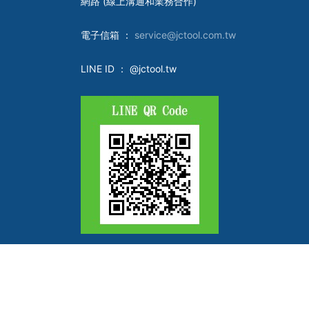
網路 (線上溝通和業務合作)
電子
信箱 ：
service@jctool.com.tw
LINE ID
： @jctool.tw