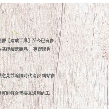
經營【建成工具】至今已有多
為基礎篩選商品， 專營販售：
戶意見並追隨時代進步 網站多
步
購買到符合需要且適用的工