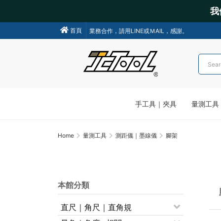
我
我們不會主動聯絡操作各類金融交易，請小心詐騙!
首頁
業務合作，請用LINE或ＭAIL，感謝。
手工具｜夾具
量測工具
Home
量測工具
測距儀｜墨線儀
腳架
本館分類
直尺｜角尺｜直角規