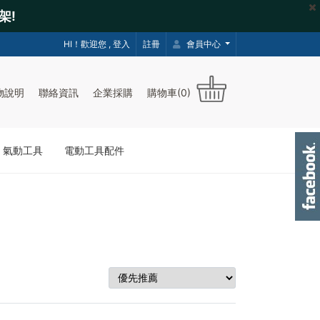
架!
HI！歡迎您 ,
登入
註冊
會員中心
物說明
聯絡資訊
企業採購
購物車(0)
｜氣動工具
電動工具配件