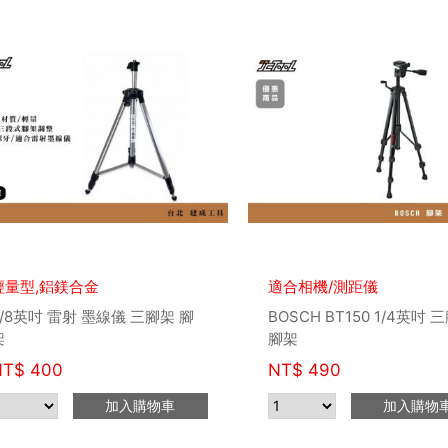
輕量型,鋁鎂合金
適合相機/測距儀
5/8英吋 雷射 墨線儀 三腳架 腳
BOSCH BT150 1/4英吋 
架
腳架
NT$
400
NT$
490
加入購物車
加入購物