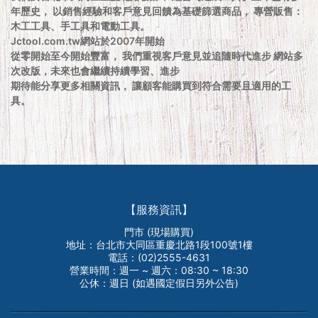
年歷史， 以銷售經驗和客戶意見回饋為基礎篩選商品， 專營販售：
木工工具、手工具和電動工具。
Jctool.com.tw網站於2007年開始
從零開始至今開始豐富， 我們重視客戶意見並追隨時代進步 網站多
次改版，未來也會繼續持續學習、進步
期待能分享更多相關資訊， 讓顧客能購買到符合需要且適用的工
具。
【服務資訊】
門市 (現場購買)
地址：台北市大同區重慶北路1段100號1樓
電話：(02)2555-4631
營業時間：週一 ~ 週六：08:30 ~ 18:30
公休：週日 (如遇國定假日另外公告)