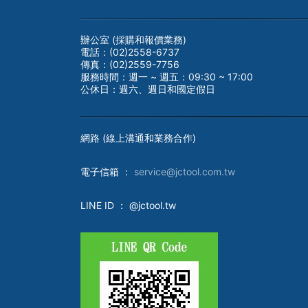
辦公室 (採購和報價業務)
電話：(02)2558-6737
傳真：(02)2559-7756
服務時間：週一 ~ 週五：09:30 ~ 17:00
公休日：週六、週日和國定假日
網路 (線上溝通和業務合作)
電子
信箱 ：
service@jctool.com.tw
LINE ID
： @jctool.tw