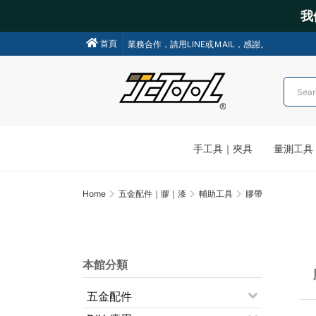
我
我們不會主動聯絡操作各類金融交易，請小心詐騙!
首頁
業務合作，請用LINE或ＭAIL，感謝。
手工具｜夾具
量測工具
Home
五金配件｜膠｜漆
輔助工具
膠帶
本館分類
五金配件