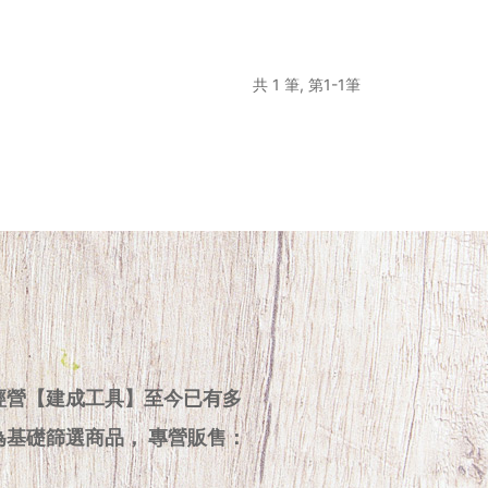
共 1 筆, 第1-1筆
經營【建成工具】至今已有多
為基礎篩選商品， 專營販售：