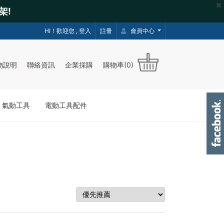
架!
HI！歡迎您 ,
登入
註冊
會員中心
物說明
聯絡資訊
企業採購
購物車(0)
｜氣動工具
電動工具配件