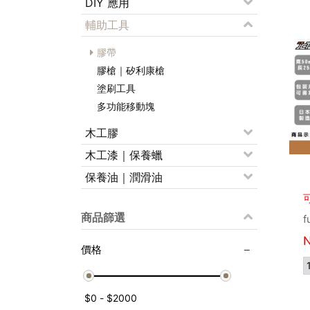
DIY 應用
輔助工具
膠帶
膠槍｜矽利康槍
塗刷工具
多功能移動塊
木工膠
木工漆｜保養蠟
保養油｜潤滑油
商品篩選
f
價格