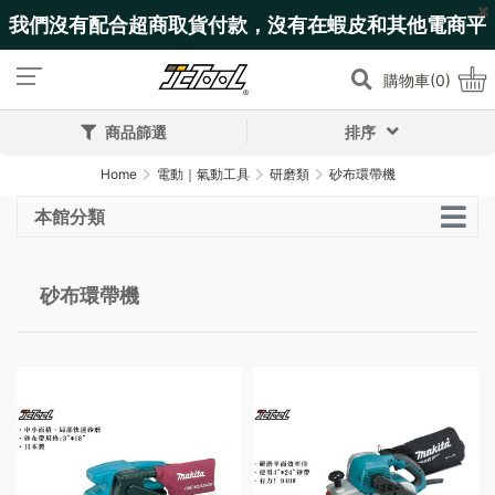
我們沒有配合超商取貨付款，沒有在蝦皮和其他電商平
台上架!
購物車(0)
商品篩選
排序
Home
電動｜氣動工具
研磨類
砂布環帶機
本館分類
砂布環帶機