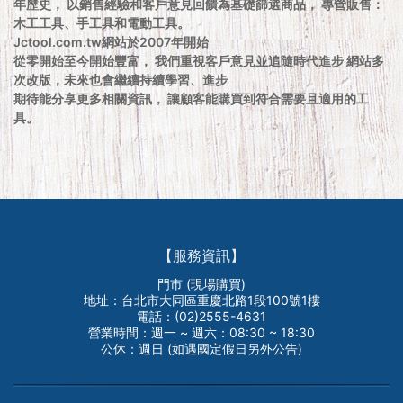
年歷史， 以銷售經驗和客戶意見回饋為基礎篩選商品， 專營販售：
木工工具、手工具和電動工具。
Jctool.com.tw網站於2007年開始
從零開始至今開始豐富， 我們重視客戶意見並追隨時代進步 網站多
次改版，未來也會繼續持續學習、進步
期待能分享更多相關資訊， 讓顧客能購買到符合需要且適用的工
具。
【服務資訊】
門市 (現場購買)
地址：台北市大同區重慶北路1段100號1樓
電話：(02)2555-4631
營業時間：週一 ~ 週六：08:30 ~ 18:30
公休：週日 (如遇國定假日另外公告)