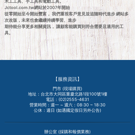
木工工具、手工具和電動工具。
Jctool.com.tw網站於2007年開始
從零開始至今開始豐富， 我們重視客戶意見並追隨時代進步 網站多
次改版，未來也會繼續持續學習、進步
期待能分享更多相關資訊， 讓顧客能購買到符合需要且適用的工
具。
【服務資訊】
門市 (現場購買)
地址：台北市大同區重慶北路1段100號1樓
電話：(02)2555-4631
營業時間：週一 ~ 週六：08:30 ~ 18:30
公休：週日 (如遇國定假日另外公告)
辦公室 (採購和報價業務)