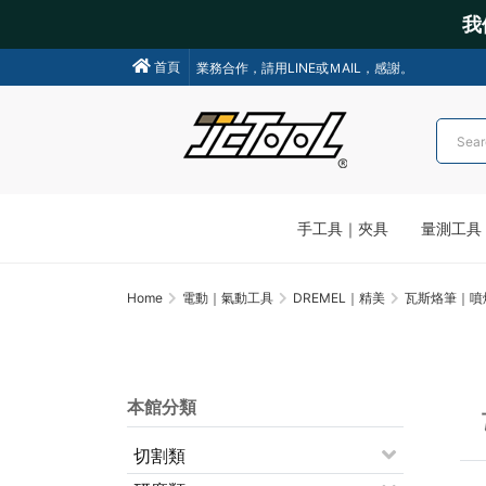
我
我們不會主動聯絡操作各類金融交易，請小心詐騙!
首頁
業務合作，請用LINE或ＭAIL，感謝。
手工具｜夾具
量測工具
Home
電動｜氣動工具
DREMEL｜精美
瓦斯烙筆｜噴
本館分類
切割類