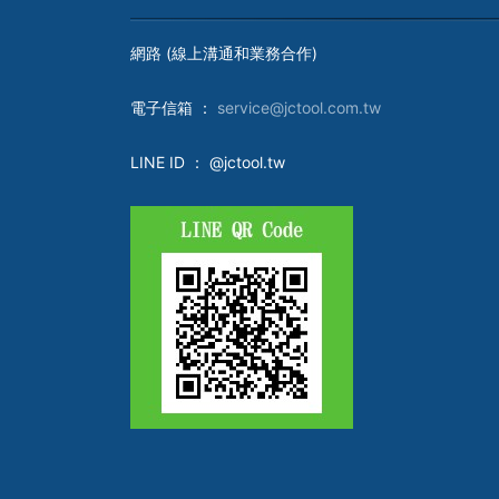
網路 (線上溝通和業務合作)
電子
信箱 ：
service@jctool.com.tw
LINE ID
： @jctool.tw