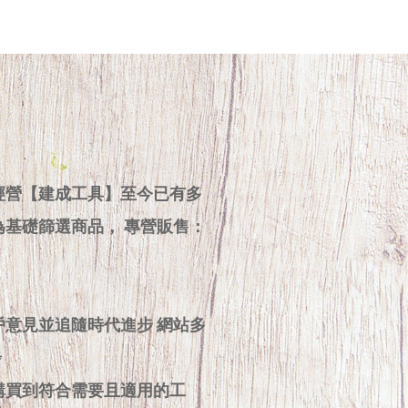
經營【建成工具】至今已有多
為基礎篩選商品， 專營販售：
戶意見並追隨時代進步 網站多
步
購買到符合需要且適用的工