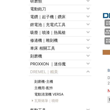
研磨類
電動鉋刀
電鑽｜起子機｜鑽床
鋰電池｜充電式工具
吸塵｜噴漆｜熱風槍
修邊機｜雕刻機
車床 相關工具
刻磨機
PROXXON ｜迷你魔
DREMEL｜精美
刻磨機-主機
2
主機用-配件
電動清潔機 VERSA
瓦斯烙筆｜噴燈