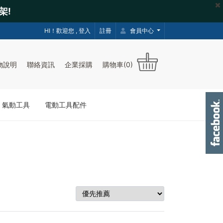
架!
HI！歡迎您 ,
登入
註冊
會員中心
物說明
聯絡資訊
企業採購
購物車(0)
｜氣動工具
電動工具配件