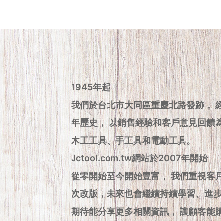
1945年起
我們於台北市大同區重慶北路發跡， 
年歷史， 以銷售經驗和客戶意見回饋
木工工具、手工具和電動工具。
Jctool.com.tw網站於2007年開始
從零開始至今開始豐富， 我們重視客
次改版，未來也會繼續持續學習、進
期待能分享更多相關資訊， 讓顧客能