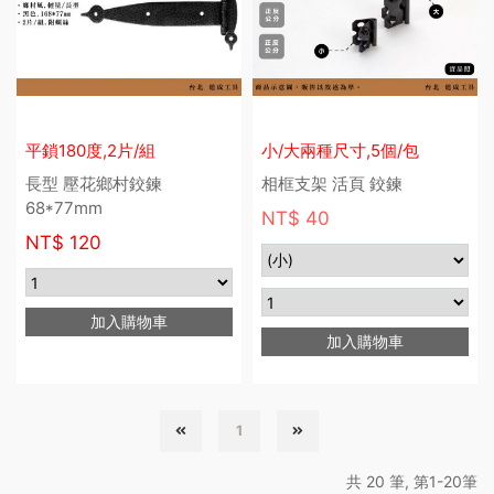
平鎖180度,2片/組
小/大兩種尺寸,5個/包
長型 壓花鄉村鉸鍊
相框支架 活頁 鉸鍊
68*77mm
NT$ 40
NT$
120
加入購物車
加入購物車
1
共 20 筆, 第1-20筆