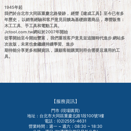
1945年起
我們於台北市大同區重慶北路發跡， 經營【建成工具】至今已有多
年歷史， 以銷售經驗和客戶意見回饋為基礎篩選商品， 專營販售：
木工工具、手工具和電動工具。
Jctool.com.tw網站於2007年開始
從零開始至今開始豐富， 我們重視客戶意見並追隨時代進步 網站多
次改版，未來也會繼續持續學習、進步
期待能分享更多相關資訊， 讓顧客能購買到符合需要且適用的工
具。
【服務資訊】
門市 (現場購買)
地址：台北市大同區重慶北路1段100號1樓
電話：(02)2555-4631
營業時間：週一 ~ 週六：08:30 ~ 18:30