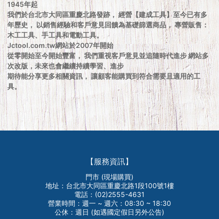
1945年起
我們於台北市大同區重慶北路發跡， 經營【建成工具】至今已有多
年歷史， 以銷售經驗和客戶意見回饋為基礎篩選商品， 專營販售：
木工工具、手工具和電動工具。
Jctool.com.tw網站於2007年開始
從零開始至今開始豐富， 我們重視客戶意見並追隨時代進步 網站多
次改版，未來也會繼續持續學習、進步
期待能分享更多相關資訊， 讓顧客能購買到符合需要且適用的工
具。
【服務資訊】
門市 (現場購買)
地址：台北市大同區重慶北路1段100號1樓
電話：(02)2555-4631
營業時間：週一 ~ 週六：08:30 ~ 18:30
公休：週日 (如遇國定假日另外公告)