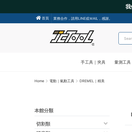
我
業務合作，請用LINE或ＭAIL，感謝。
首頁
我們不會主動聯絡操作各類金融交易，請小心詐騙!
手工具｜夾具
量測工具
Home
電動｜氣動工具
DREMEL｜精美
本館分類
切割類