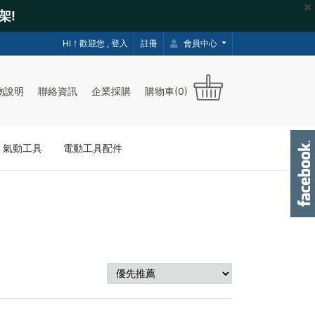
架!
HI！歡迎您 ,
登入
註冊
會員中心
物說明
聯絡資訊
企業採購
購物車(0)
｜氣動工具
電動工具配件