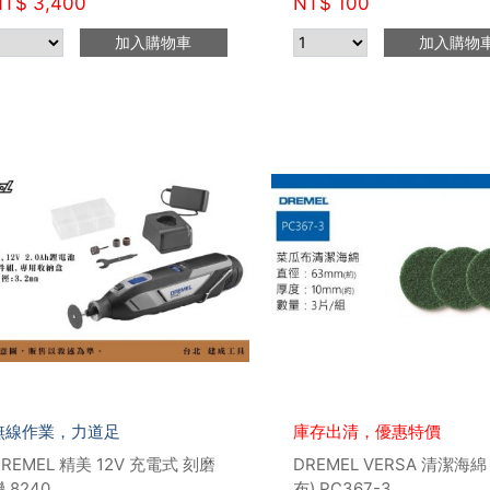
NT$
3,400
NT$
100
加入購物車
加入購物
無線作業，力道足
庫存出清，優惠特價
DREMEL 精美 12V 充電式 刻磨
DREMEL VERSA 清潔海綿
 8240
布) PC367-3