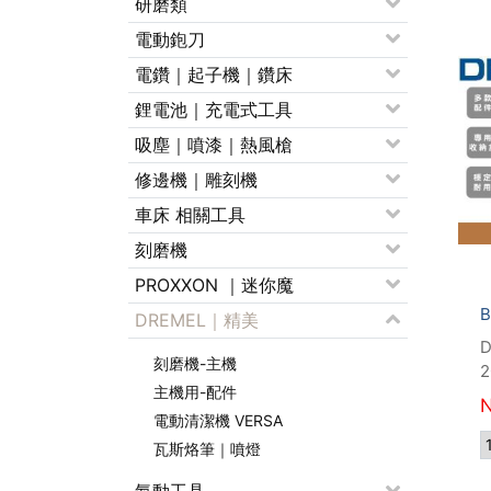
研磨類
電動鉋刀
電鑽｜起子機｜鑽床
鋰電池｜充電式工具
吸塵｜噴漆｜熱風槍
修邊機｜雕刻機
車床 相關工具
刻磨機
PROXXON ｜迷你魔
DREMEL｜精美
刻磨機-主機
2
主機用-配件
電動清潔機 VERSA
瓦斯烙筆｜噴燈