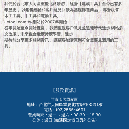
我們於台北市大同區重慶北路發跡， 經營【建成工具】至今已有多
年歷史， 以銷售經驗和客戶意見回饋為基礎篩選商品， 專營販售：
木工工具、手工具和電動工具。
Jctool.com.tw網站於2007年開始
從零開始至今開始豐富， 我們重視客戶意見並追隨時代進步 網站多
次改版，未來也會繼續持續學習、進步
期待能分享更多相關資訊， 讓顧客能購買到符合需要且適用的工
具。
【服務資訊】
門市 (現場購買)
地址：台北市大同區重慶北路1段100號1樓
電話：(02)2555-4631
營業時間：週一 ~ 週六：08:30 ~ 18:30
公休：週日 (如遇國定假日另外公告)