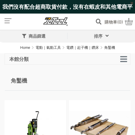
我們沒有配合超商取貨付款，沒有在蝦皮和其他電商平
台上架!
購物車(0)
商品篩選
排序
Home
電動｜氣動工具
電鑽｜起子機｜鑽床
角鑿機
本館分類
角鑿機