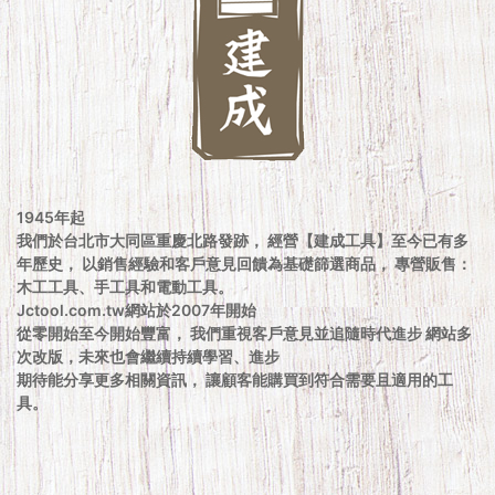
1945年起
我們於台北市大同區重慶北路發跡， 經營【建成工具】至今已有多
年歷史， 以銷售經驗和客戶意見回饋為基礎篩選商品， 專營販售：
木工工具、手工具和電動工具。
Jctool.com.tw網站於2007年開始
從零開始至今開始豐富， 我們重視客戶意見並追隨時代進步 網站多
次改版，未來也會繼續持續學習、進步
期待能分享更多相關資訊， 讓顧客能購買到符合需要且適用的工
具。