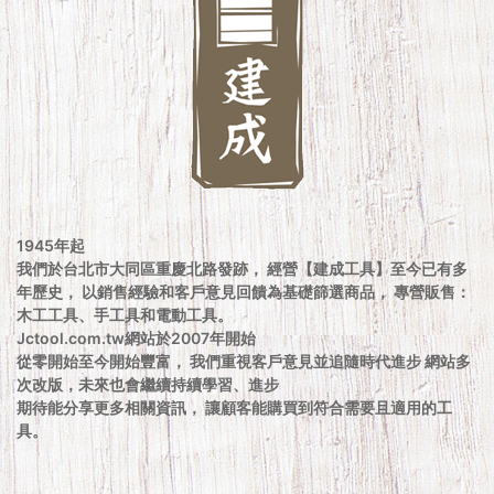
1945年起
我們於台北市大同區重慶北路發跡， 經營【建成工具】至今已有多
年歷史， 以銷售經驗和客戶意見回饋為基礎篩選商品， 專營販售：
木工工具、手工具和電動工具。
Jctool.com.tw網站於2007年開始
從零開始至今開始豐富， 我們重視客戶意見並追隨時代進步 網站多
次改版，未來也會繼續持續學習、進步
期待能分享更多相關資訊， 讓顧客能購買到符合需要且適用的工
具。