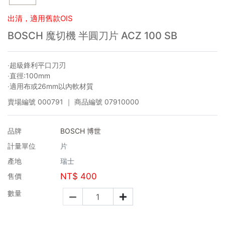
出清，適用舊款OIS
BOSCH 魔切機 半圓刀片 ACZ 100 SB
‧超級鋒利平口刀刃
‧直徑:100mm
‧適用布或26mm以內軟材質
賣場編號
000791
｜ 商品編號
07910000
品牌
BOSCH 博世
計量單位
片
產地
瑞士
NT$
400
售價
數量