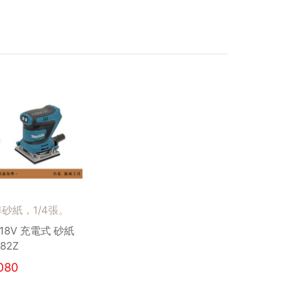
準砂紙，1/4張。
 18V 充電式 砂紙
82Z
080