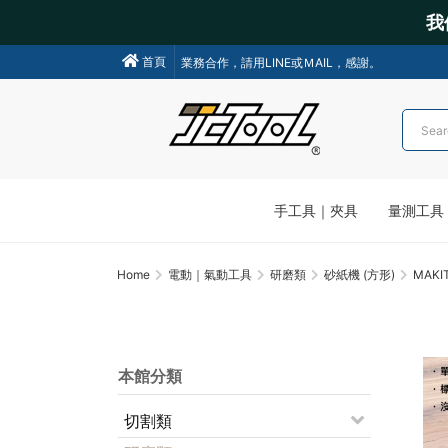
我
業務合作，請用LINE或ＭAIL，感謝。
首頁
我們不會主動聯絡操作各類金融交易，請小心詐騙!
手工具｜夾具
量測工具
Home
電動｜氣動工具
研磨類
砂紙機 (方形)
MAKI
本館分類
切割類