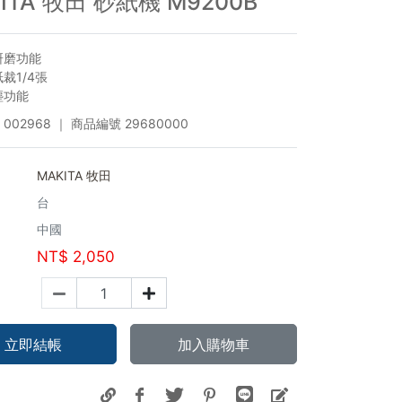
ITA 牧田 砂紙機 M9200B
研磨功能
裁1/4張
塵功能
002968
｜ 商品編號
29680000
MAKITA 牧田
台
中國
NT$
2,050
立即結帳
加入購物車