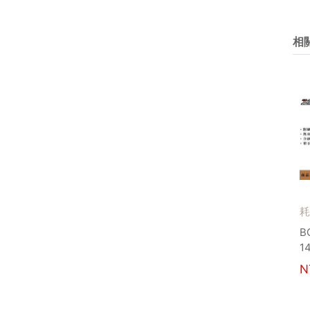
相
耗
B
1
N