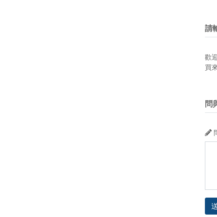
請
歡
買
問