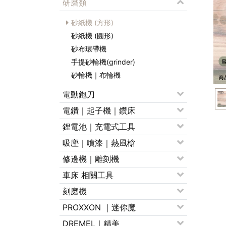
研磨類
砂紙機 (方形)
砂紙機 (圓形)
砂布環帶機
手提砂輪機(grinder)
砂輪機｜布輪機
電動鉋刀
電鑽｜起子機｜鑽床
鋰電池｜充電式工具
吸塵｜噴漆｜熱風槍
修邊機｜雕刻機
車床 相關工具
刻磨機
PROXXON ｜迷你魔
DREMEL｜精美