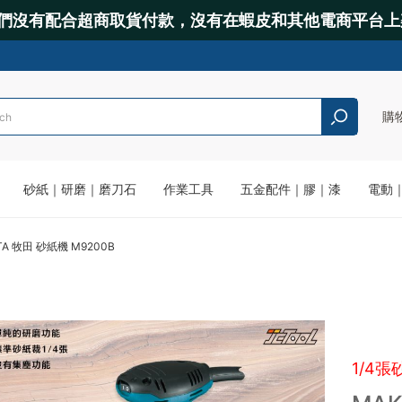
們沒有配合超商取貨付款，沒有在蝦皮和其他電商平台上
購
砂紙｜研磨｜磨刀石
作業工具
五金配件｜膠｜漆
電動
TA 牧田 砂紙機 M9200B
1/4