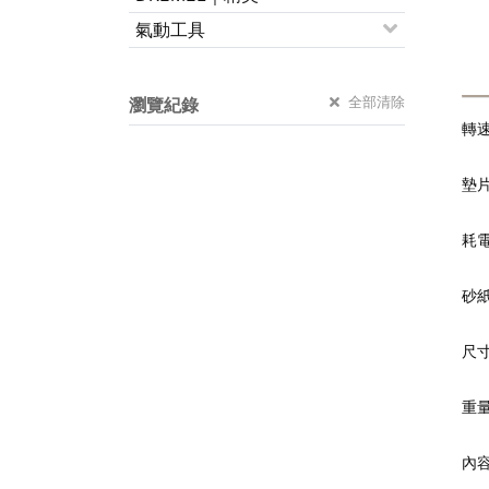
氣動工具
全部清除
瀏覽紀錄
轉速
墊片
耗電
砂紙
尺寸
重量
內容