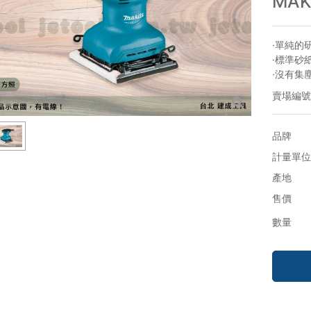
MAK
·單純的
·標準砂紙
·沒有集
賣場編號
品牌
計量單位
產地
售價
數量