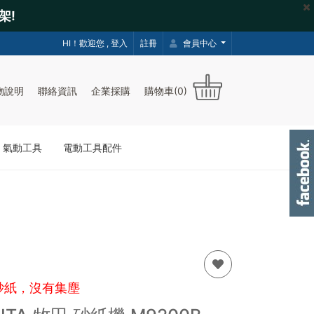
架!
HI！歡迎您 ,
登入
註冊
會員中心
物說明
聯絡資訊
企業採購
購物車(0)
｜氣動工具
電動工具配件
張砂紙，沒有集塵