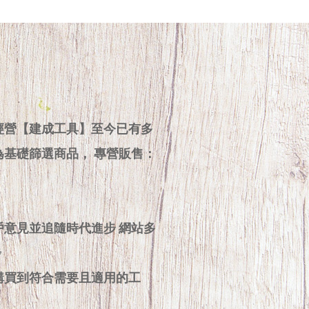
經營【建成工具】至今已有多
為基礎篩選商品， 專營販售：
戶意見並追隨時代進步 網站多
步
購買到符合需要且適用的工