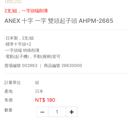
2支/組，一字頭端削薄
ANEX 十字 一字 雙頭起子頭 AHPM-2665
·日本製，2支/組
·標準十字頭+2
·一字頭端 特殊削薄
·電動(起子機)，手動(握柄)皆可
賣場編號
002963
｜ 商品編號
29630000
計量單位
組
產地
日本
NT$
180
售價
數量