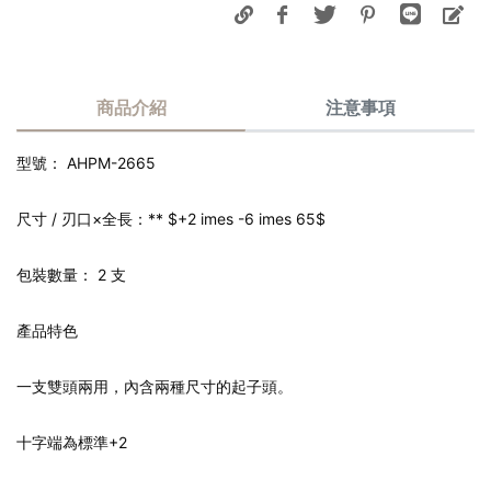
商品介紹
注意事項
型號： AHPM-2665
尺寸 / 刃口×全長：** $+2 imes -6 imes 65$
包裝數量： 2 支
產品特色
一支雙頭兩用，內含兩種尺寸的起子頭。
十字端為標準+2