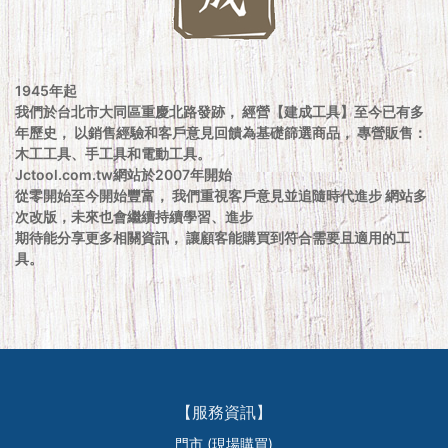
1945年起
我們於台北市大同區重慶北路發跡， 經營【建成工具】至今已有多
年歷史， 以銷售經驗和客戶意見回饋為基礎篩選商品， 專營販售：
木工工具、手工具和電動工具。
Jctool.com.tw網站於2007年開始
從零開始至今開始豐富， 我們重視客戶意見並追隨時代進步 網站多
次改版，未來也會繼續持續學習、進步
期待能分享更多相關資訊， 讓顧客能購買到符合需要且適用的工
具。
【服務資訊】
門市 (現場購買)