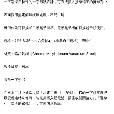
一字端採用特殊的一字形狀設計，可直接插入接線端子的拆卸孔中
表面採用無電解鎳鍍層處理，不易生鏽。
可用作為可替換式手動起子握柄、電動起子機的替換起子頭使用。
規格：對邊 6.35mm 六角軸心（標準通用規格） 帶磁性
材質：鉻鉬釩鋼（Chrome Molybdenum Vanadium Steel）
製造國家：日本
特殊一字形狀：
在日本工具中通常是指「水電工專用」的設計。它的一字頭寬度與
厚度經過特殊修薄，能完美插入配電盤、插座或開關後方的「退線
孔（端子解鎖孔）」，方便快速拆線。