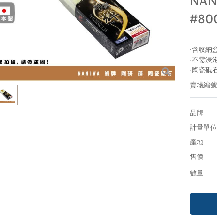
NA
#80
‧含收納
‧不需浸
‧陶瓷砥
賣場編號
品牌
計量單位
產地
售價
數量