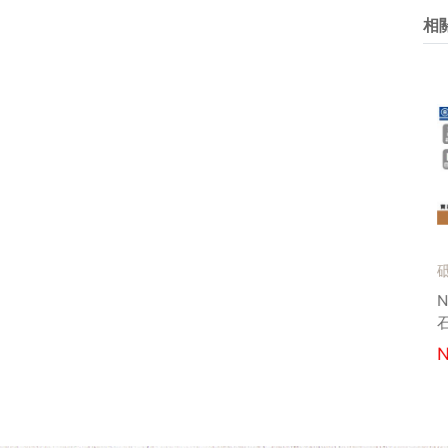
相
砥石為兩塊，中+細
砥
NANIWA 蝦牌 剛研輝 磨刀
N
石 陶瓷 #1000 #3000
石
NT$
2,100
N