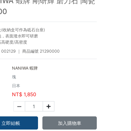
NIWA 蝦牌 剛研輝 磨刀石 陶瓷
00
盒(收納盒可作為砥石台座)
泡，表面潑水即可研磨
石高硬度/高密度
002129
｜ 商品編號
21290000
NANIWA 蝦牌
塊
日本
NT$
1,850
立即結帳
加入購物車