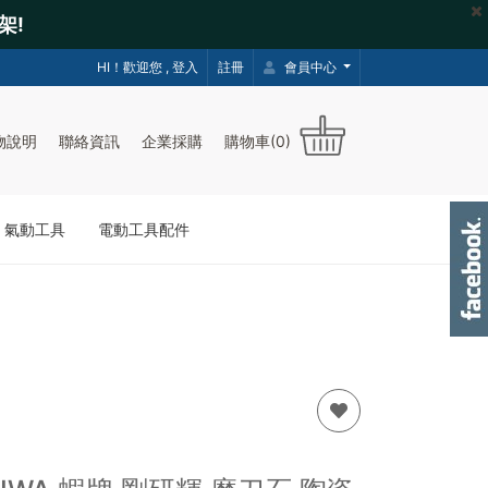
架!
HI！歡迎您 ,
登入
註冊
會員中心
物說明
聯絡資訊
企業採購
購物車(0)
｜氣動工具
電動工具配件