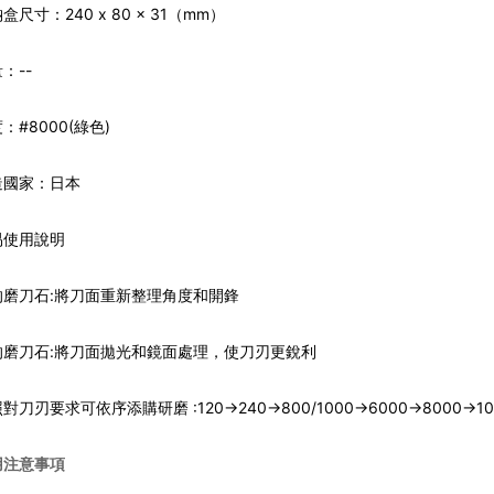
盒尺寸：240 x 80 x 31（mm）
：--
：#8000(綠色)
造國家：日本
易使用說明
的磨刀石:將刀面重新整理角度和開鋒
的磨刀石:將刀面拋光和鏡面處理，使刀刃更銳利
對刀刃要求可依序添購研磨 :120->240->800/1000->6000->8000->1
用注意事項