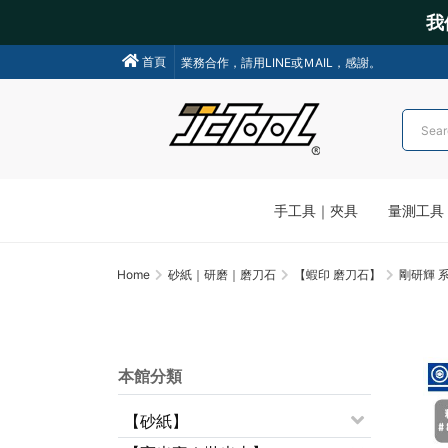
我
業務合作，請用LINE或ＭAIL，感謝。
首頁
我們不會主動聯絡操作各類金融交易，請小心詐騙!
手工具｜夾具
量測工具
Home
砂紙｜研磨｜磨刀石
【蝦印 磨刀石】
剛研輝 
本館分類
【砂紙】