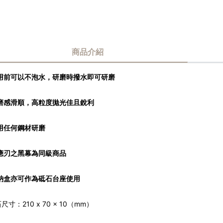
商品介紹
使用前可以不泡水，研磨時撥水即可研磨
研磨感滑順，高粒度拋光佳且銳利
通用任何鋼材研磨
對應刃之黑幕為同級商品
收納盒亦可作為砥石台座使用
尺寸：210 x 70 x 10（mm）