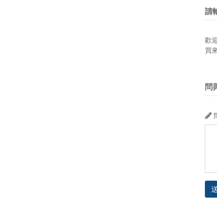
請
歡
買
問