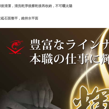
用後清潔，清洗乾淨後擦乾後再收納，不可曬太陽
意砥石面整平，維持水平面