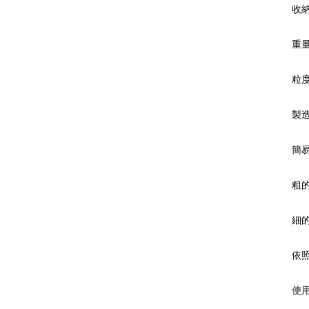
收納
重量
粒度
製
簡
粗
細
依照
使