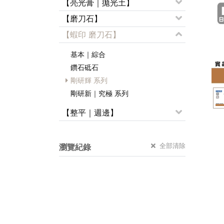
【亮光膏｜拋光土】
【磨刀石】
【蝦印 磨刀石】
基本｜綜合
鑽石砥石
剛研輝 系列
剛研新｜究極 系列
【整平｜週邊】
全部清除
瀏覽紀錄