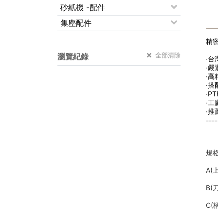
砂紙機 -配件
集塵配件
精
全部清除
瀏覽紀錄
‧
‧
‧高
‧
‧
‧工
‧
----
規格
A(
B(
C(