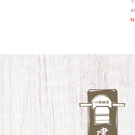
邊側製作凹凸搭接用
平
凹凸榫刀 2支/組
4
NT$
850
N