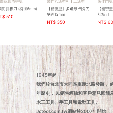
面或直角拚板
製作八邊型和十二邊型
製作門板
5度 拼板刀 (柄徑6mm)
【精密型】多邊形 倒角刀
【精密型
柄徑12mm
肚板刀
T$
510
NT$
350
NT$
60
1945年起
我們於台北市大同區重慶北路發跡， 
年歷史， 以銷售經驗和客戶意見回饋
木工工具、手工具和電動工具。
Jctool.com.tw網站於2007年開始