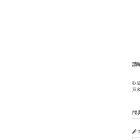
請
歡
買
問