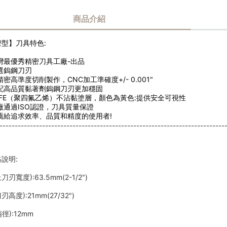
商品介紹
密型】刀具特色:
台灣最優秀精密刀具工廠-出品
嚴選鎢鋼刀刃
精密高準度切削製作，CNC加工準確度+/- 0.001"
搭配高品質黏著劑鎢鋼刀刃更加穩固
PTFE（聚四氟乙烯）不沾黏塗層，顏色為黃色:提供安全可視性
廠通過ISO認證，刀具質量保證
推薦給追求效率、品質和精度的使用者!
--------------------------------------------------------------------------
說明:
上刀刃寬度):63.5mm(2-1/2")
刀刃高度):21mm(27/32")
柄徑):12mm