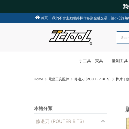
我
業務合作，請用LINE或ＭAIL，感謝。
首頁
我們不會主動聯絡操作各類金融交易，請小心詐騙!
手工具｜夾具
量測工具
Home
電動工具配件
修邊刀 (ROUTER BITS)
榫片｜
本館分類
修邊刀 (ROUTER BITS)