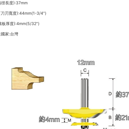
柄徑長度):37mm
下刀刃寬度):44mm(1-3/4")
鑲板厚度):4mm(5/32")
造國家:台灣