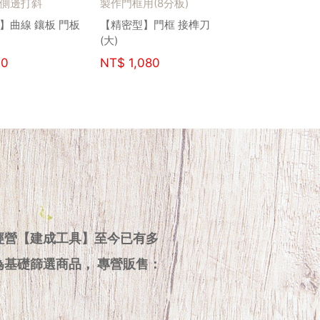
側邊打斜
製作門框用(8分板)
】曲線 鑲板 門板
【精密型】門框 接榫刀
(大)
0
NT$
1,080
經營【建成工具】至今已有多
為基礎篩選商品， 專營販售：