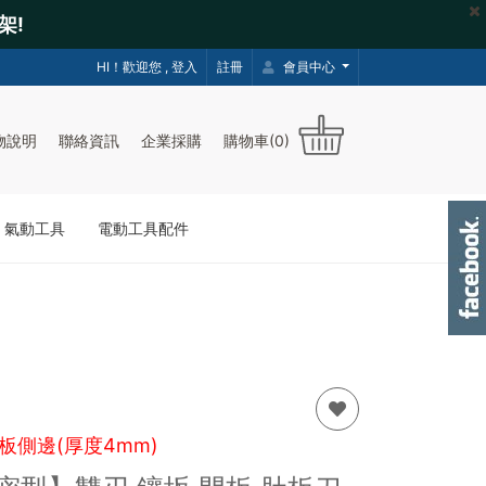
架!
HI！歡迎您 ,
登入
註冊
會員中心
物說明
聯絡資訊
企業採購
購物車(0)
｜氣動工具
電動工具配件
板側邊(厚度4mm)