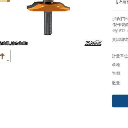
【精
‧搭配門
‧製作裝
‧柄徑12
賣場編號
計量單位
產地
售價
數量