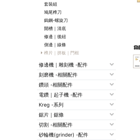
套裝組
鳩尾榫刀
鎢鋼-螺旋刀
開槽｜清底
修邊｜後紐
側邊｜線條
榫片｜拼板｜門框
修邊機｜雕刻機 -配件
刻磨機 -相關配件
鑽頭 -相關配件
電鑽｜起子機 -配件
Kreg -系列
鋸片｜鋸條
切割 -相關配件
砂輪機(grinder) -配件