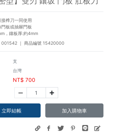
密型】雙刃 鑲坂 門板 肚板刀
框接榫刀一同使用
飾門板或抽屜門板
mm，鑲板厚:約4mm
001542
｜ 商品編號
15420000
支
台灣
NT$
700
立即結帳
加入購物車