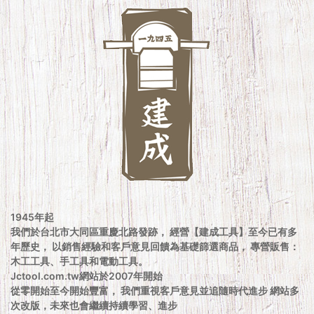
1945年起
我們於台北市大同區重慶北路發跡， 經營【建成工具】至今已有多
年歷史， 以銷售經驗和客戶意見回饋為基礎篩選商品， 專營販售：
木工工具、手工具和電動工具。
Jctool.com.tw網站於2007年開始
從零開始至今開始豐富， 我們重視客戶意見並追隨時代進步 網站多
次改版，未來也會繼續持續學習、進步